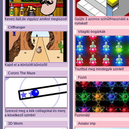
Keverj italt,de vigyázz amikor megiszod!
Gyűjts 3 azonos színűt!Használd a
nyilakat!
Cliffhanger
Világító bogárkák
Kapd el a körözött bűnözőt!
Tisztítsd meg mindegyik szintet!
Cororo The Maze
Fúzió
Szerezd meg a kék csillagokat és menj
a következő szintre!
Fuzionálj!
3D Worm
Aviator imp