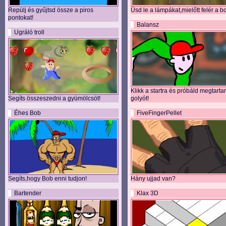
Repülj és gyűjtsd össze a piros
Üsd le a lámpákat,mielőtt felér a b
pontokat!
Balansz
Ugráló troll
Klikk a startra és próbáld megtarta
Segíts összeszedni a gyümölcsöt!
golyót!
Éhes Bob
FiveFingerPellet
Segíts,hogy Bob enni tudjon!
Hány ujjad van?
Bartender
Klax 3D