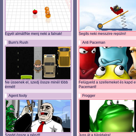
Egyél almát!Ne menj neki a falnak!
Segíts neki messzire repülni!
Bum's Rush
Anti Paceman
Ne üssenek el, szedj össze minél több
Felügyeld a szellemeket és kapd e
érmét!
Pacemant!
Agent footy
Frogger
Szedd össze a pénzt!
Juss át a túloldalra!