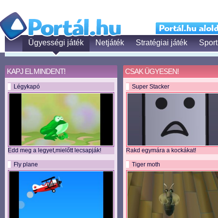
Ügyességi játék
Netjáték
Stratégiai játék
Sport
KAPJ EL MINDENT!
CSAK ÜGYESEN!
Légykapó
Super Stacker
Edd meg a legyet,mielőtt lecsapják!
Rakd egymára a kockákat!
Fly plane
Tiger moth