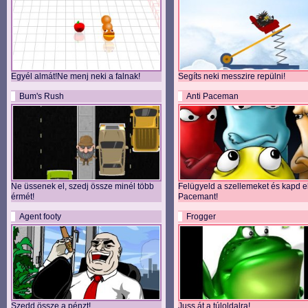
Egyél almát!Ne menj neki a falnak!
Segíts neki messzire repülni!
Bum's Rush
Anti Paceman
Ne üssenek el, szedj össze minél több
Felügyeld a szellemeket és kapd e
érmét!
Pacemant!
Agent footy
Frogger
Szedd össze a pénzt!
Juss át a túloldalra!