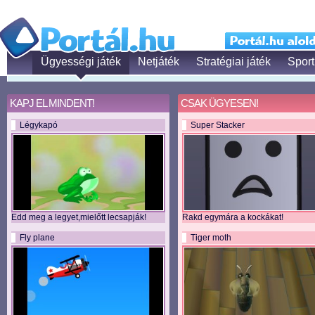
Ügyességi játék
Netjáték
Stratégiai játék
Sport
KAPJ EL MINDENT!
CSAK ÜGYESEN!
Légykapó
Super Stacker
Edd meg a legyet,mielőtt lecsapják!
Rakd egymára a kockákat!
Fly plane
Tiger moth