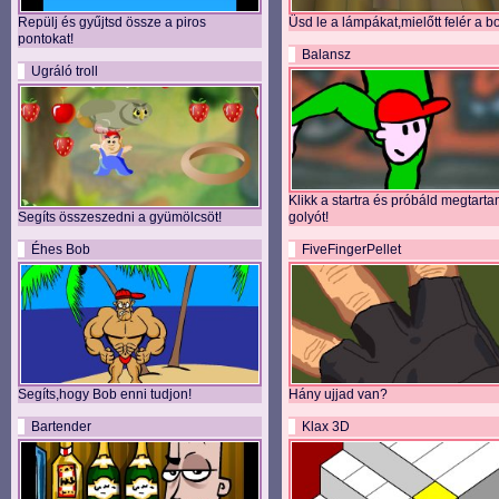
Repülj és gyűjtsd össze a piros
Üsd le a lámpákat,mielőtt felér a b
pontokat!
Balansz
Ugráló troll
Klikk a startra és próbáld megtarta
Segíts összeszedni a gyümölcsöt!
golyót!
Éhes Bob
FiveFingerPellet
Segíts,hogy Bob enni tudjon!
Hány ujjad van?
Bartender
Klax 3D