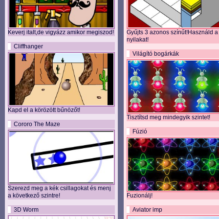
Keverj italt,de vigyázz amikor megiszod!
Gyűjts 3 azonos színűt!Használd a
nyilakat!
Cliffhanger
Világító bogárkák
Kapd el a körözött bűnözőt!
Tisztítsd meg mindegyik szintet!
Cororo The Maze
Fúzió
Szerezd meg a kék csillagokat és menj
a következő szintre!
Fuzionálj!
3D Worm
Aviator imp