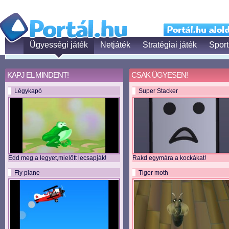
Ügyességi játék
Netjáték
Stratégiai játék
Sport
KAPJ EL MINDENT!
CSAK ÜGYESEN!
Légykapó
Super Stacker
Edd meg a legyet,mielőtt lecsapják!
Rakd egymára a kockákat!
Fly plane
Tiger moth