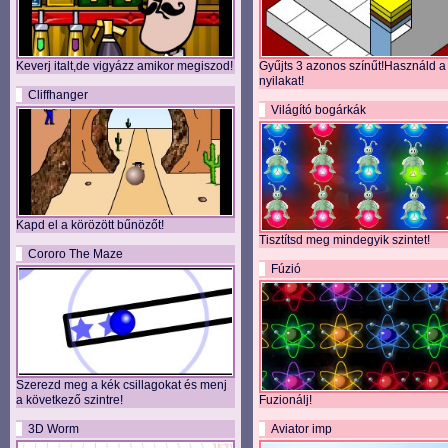
Keverj italt,de vigyázz amikor megiszod!
Gyűjts 3 azonos színűt!Használd a
nyilakat!
Cliffhanger
Világító bogárkák
Kapd el a körözött bűnözőt!
Tisztítsd meg mindegyik szintet!
Cororo The Maze
Fúzió
Szerezd meg a kék csillagokat és menj
a következő szintre!
Fuzionálj!
3D Worm
Aviator imp