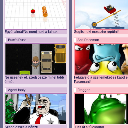
Egyél almát!Ne menj neki a falnak!
Segíts neki messzire repülni!
Bum's Rush
Anti Paceman
Ne üssenek el, szedj össze minél több
Felügyeld a szellemeket és kapd e
érmét!
Pacemant!
Agent footy
Frogger
Szedd össze a pénzt!
Juss át a túloldalra!