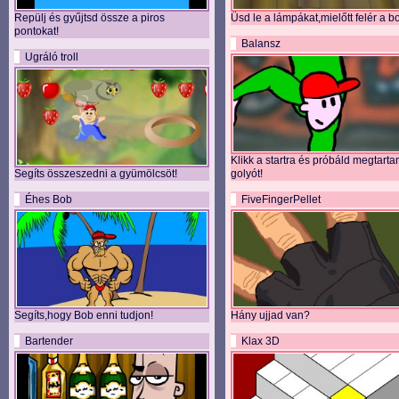
Repülj és gyűjtsd össze a piros
Üsd le a lámpákat,mielőtt felér a b
pontokat!
Balansz
Ugráló troll
Klikk a startra és próbáld megtarta
Segíts összeszedni a gyümölcsöt!
golyót!
Éhes Bob
FiveFingerPellet
Segíts,hogy Bob enni tudjon!
Hány ujjad van?
Bartender
Klax 3D