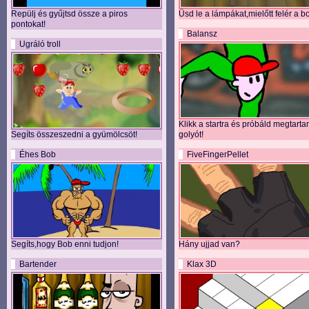
Repülj és gyűjtsd össze a piros
Üsd le a lámpákat,mielőtt felér a b
pontokat!
Balansz
Ugráló troll
Klikk a startra és próbáld megtarta
Segíts összeszedni a gyümölcsöt!
golyót!
Éhes Bob
FiveFingerPellet
Segíts,hogy Bob enni tudjon!
Hány ujjad van?
Bartender
Klax 3D