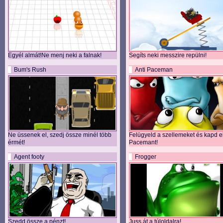
Egyél almát!Ne menj neki a falnak!
Segíts neki messzire repülni!
Bum's Rush
Anti Paceman
Ne üssenek el, szedj össze minél több
Felügyeld a szellemeket és kapd e
érmét!
Pacemant!
Agent footy
Frogger
Szedd össze a pénzt!
Juss át a túloldalra!