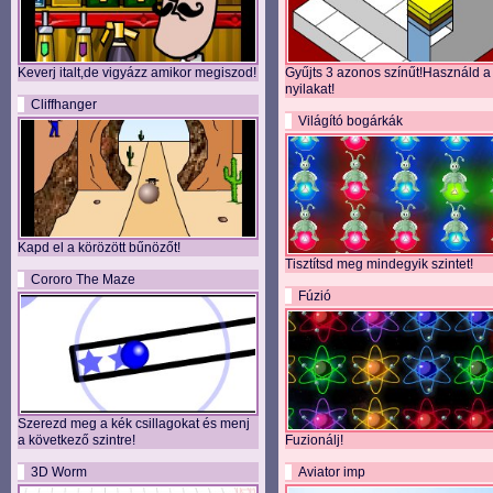
Keverj italt,de vigyázz amikor megiszod!
Gyűjts 3 azonos színűt!Használd a
nyilakat!
Cliffhanger
Világító bogárkák
Kapd el a körözött bűnözőt!
Tisztítsd meg mindegyik szintet!
Cororo The Maze
Fúzió
Szerezd meg a kék csillagokat és menj
a következő szintre!
Fuzionálj!
3D Worm
Aviator imp