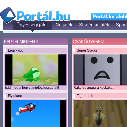
Ügyességi játék
Netjáték
Stratégiai játék
Sport
KAPJ EL MINDENT!
CSAK ÜGYESEN!
Légykapó
Super Stacker
Edd meg a legyet,mielőtt lecsapják!
Rakd egymára a kockákat!
Fly plane
Tiger moth