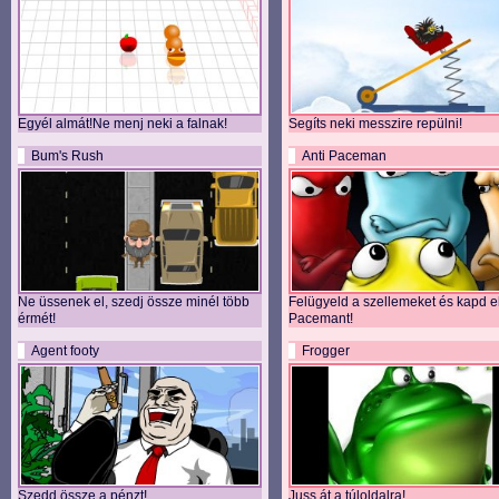
Egyél almát!Ne menj neki a falnak!
Segíts neki messzire repülni!
Bum's Rush
Anti Paceman
Ne üssenek el, szedj össze minél több
Felügyeld a szellemeket és kapd e
érmét!
Pacemant!
Agent footy
Frogger
Szedd össze a pénzt!
Juss át a túloldalra!