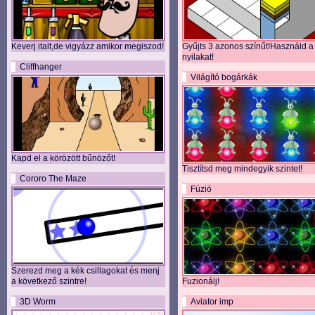
Keverj italt,de vigyázz amikor megiszod!
Gyűjts 3 azonos színűt!Használd a
nyilakat!
Cliffhanger
Világító bogárkák
Kapd el a körözött bűnözőt!
Tisztítsd meg mindegyik szintet!
Cororo The Maze
Fúzió
Szerezd meg a kék csillagokat és menj
a következő szintre!
Fuzionálj!
3D Worm
Aviator imp