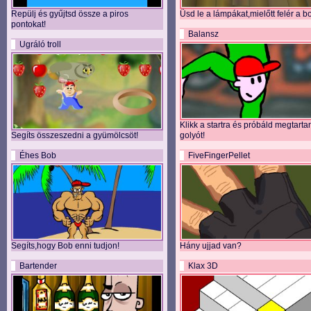
Repülj és gyűjtsd össze a piros
Üsd le a lámpákat,mielőtt felér a b
pontokat!
Balansz
Ugráló troll
Klikk a startra és próbáld megtarta
Segíts összeszedni a gyümölcsöt!
golyót!
Éhes Bob
FiveFingerPellet
Segíts,hogy Bob enni tudjon!
Hány ujjad van?
Bartender
Klax 3D