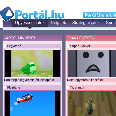
Ügyességi játék
Netjáték
Stratégiai játék
Sport
KAPJ EL MINDENT!
CSAK ÜGYESEN!
Légykapó
Super Stacker
Edd meg a legyet,mielőtt lecsapják!
Rakd egymára a kockákat!
Fly plane
Tiger moth