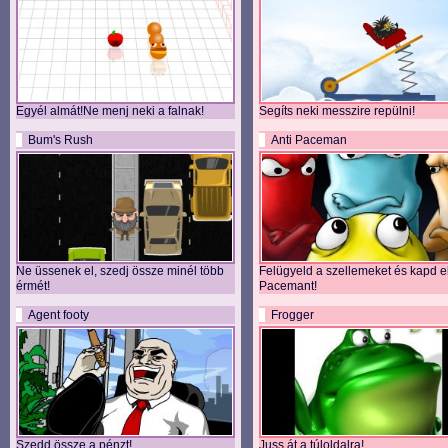
Egyél almát!Ne menj neki a falnak!
Segíts neki messzire repülni!
Bum's Rush
Anti Paceman
Ne üssenek el, szedj össze minél több
Felügyeld a szellemeket és kapd e
érmét!
Pacemant!
Agent footy
Frogger
Szedd össze a pénzt!
Juss át a túloldalra!