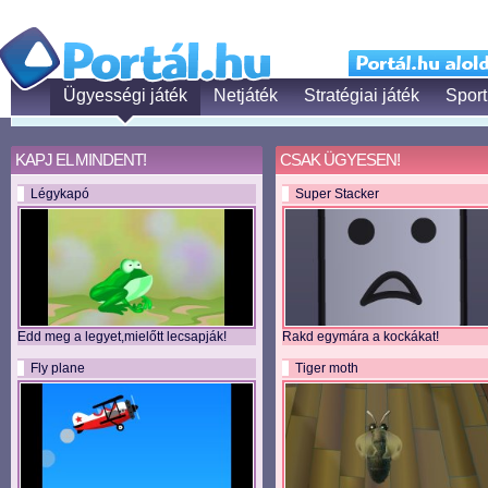
Ügyességi játék
Netjáték
Stratégiai játék
Sport
KAPJ EL MINDENT!
CSAK ÜGYESEN!
Légykapó
Super Stacker
Edd meg a legyet,mielőtt lecsapják!
Rakd egymára a kockákat!
Fly plane
Tiger moth