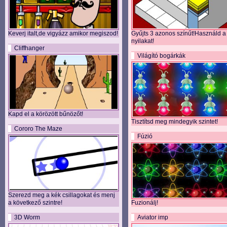
Keverj italt,de vigyázz amikor megiszod!
Gyűjts 3 azonos színűt!Használd a
nyilakat!
Cliffhanger
Világító bogárkák
Kapd el a körözött bűnözőt!
Tisztítsd meg mindegyik szintet!
Cororo The Maze
Fúzió
Szerezd meg a kék csillagokat és menj
a következő szintre!
Fuzionálj!
3D Worm
Aviator imp