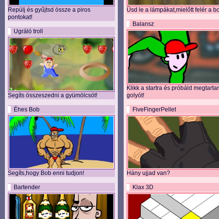
Repülj és gyűjtsd össze a piros
Üsd le a lámpákat,mielőtt felér a b
pontokat!
Balansz
Ugráló troll
Klikk a startra és próbáld megtarta
Segíts összeszedni a gyümölcsöt!
golyót!
Éhes Bob
FiveFingerPellet
Segíts,hogy Bob enni tudjon!
Hány ujjad van?
Bartender
Klax 3D