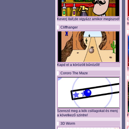
Keverj italt,de vigyázz amikor megiszod!
G
n
Cliffhanger
Kapd el a körözött bűnözőt!
T
Cororo The Maze
Szerezd meg a kék csillagokat és menj
a következő szintre!
F
3D Worm