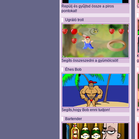
Repülj és gyűjtsd össze a piros
Ü
pontokat!
Ugráló troll
K
Segíts összeszedni a gyümölcsöt!
g
Éhes Bob
Segíts,hogy Bob enni tudjon!
H
Bartender