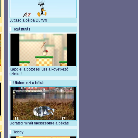
Juttasd a célba Duffytt!
Tojásfutás
Kapd el a botot és juss a következő
szintre!
Utálom ezt a békát
Ugratsd minél messzebbre a békát!
Tobby