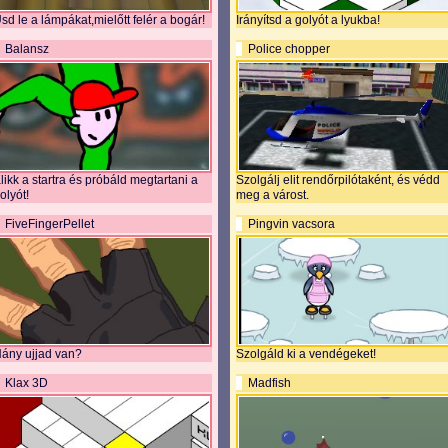
sd le a lámpákat,mielőtt felér a bogár!
Irányítsd a golyót a lyukba!
Balansz
Police chopper
likk a startra és próbáld megtartani a
Szolgálj elit rendőrpilótaként, és védd
olyót!
meg a várost.
FiveFingerPellet
Pingvin vacsora
ány ujjad van?
Szolgáld ki a vendégeket!
Klax 3D
Madfish