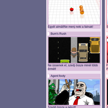
Egyél almát!Ne menj neki a falnak!
S
Bum's Rush
Ne üssenek el, szedj össze minél több
F
érmét!
P
Agent footy
Szedd össze a pénzt!
J