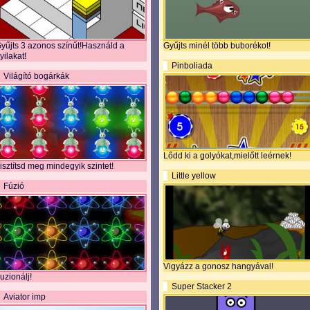
yűjts 3 azonos színűt!Használd a
Gyűjts minél több buborékot!
yilakat!
Pinboliada
Világító bogárkák
Lődd ki a golyókat,mielőtt leérnek!
isztítsd meg mindegyik szintet!
Little yellow
Fúzió
Vigyázz a gonosz hangyával!
uzionálj!
Super Stacker 2
Aviator imp