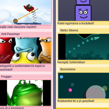
Rakd egymásra a kockákat!
egíts neki messzire repülni!
Metro Siberia
Anti Paceman
Navigálj Szibériában
elügyeld a szellemeket és kapd el
Boomshine
acemant!
Frogger
Robbantsd fel a jó golyókat!
uss át a túloldalra!