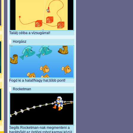
Találj célba a vízsugárral!
Horgász
Fogd ki a halat!Nagy hal,több pont!
Rocketman
Segíts Rocketman-nak megmenteni a
barátnőjét az ördögi robot karmai közül.