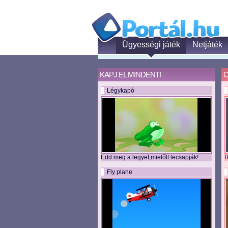
Ügyességi játék
Netjáték
KAPJ EL MINDENT!
C
Légykapó
Edd meg a legyet,mielőtt lecsapják!
R
Fly plane