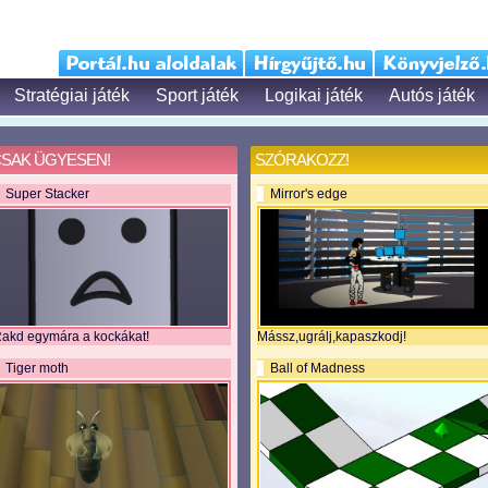
Stratégiai játék
Sport játék
Logikai játék
Autós játék
SAK ÜGYESEN!
SZÓRAKOZZ!
Super Stacker
Mirror's edge
akd egymára a kockákat!
Mássz,ugrálj,kapaszkodj!
Tiger moth
Ball of Madness