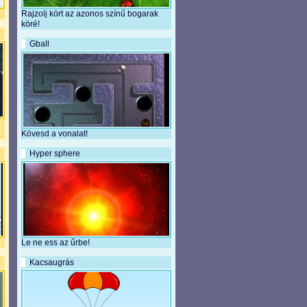
Rajzolj kört az azonos színű bogarak
köré!
Gball
Kövesd a vonalat!
Hyper sphere
Le ne ess az űrbe!
Kacsaugrás