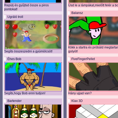
Repülj és gyűjtsd össze a piros
Üsd le a lámpákat,mielőtt felér a b
pontokat!
Balansz
Ugráló troll
Klikk a startra és próbáld megtarta
Segíts összeszedni a gyümölcsöt!
golyót!
Éhes Bob
FiveFingerPellet
Segíts,hogy Bob enni tudjon!
Hány ujjad van?
Bartender
Klax 3D