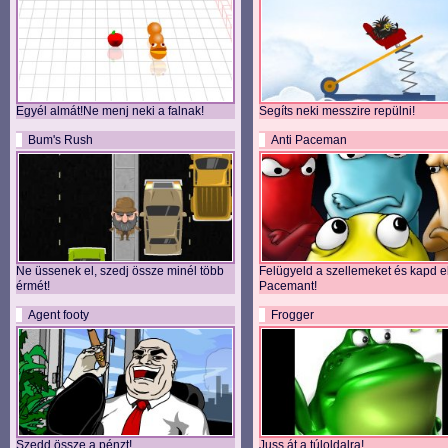
Egyél almát!Ne menj neki a falnak!
Segíts neki messzire repülni!
Bum's Rush
Anti Paceman
Ne üssenek el, szedj össze minél több
Felügyeld a szellemeket és kapd e
érmét!
Pacemant!
Agent footy
Frogger
Szedd össze a pénzt!
Juss át a túloldalra!