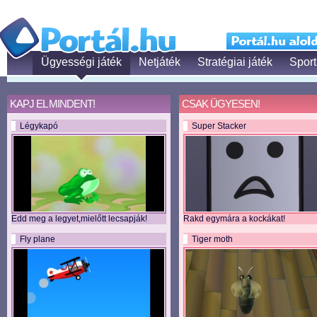
Ügyességi játék
Netjáték
Stratégiai játék
Sport
KAPJ EL MINDENT!
CSAK ÜGYESEN!
Légykapó
Super Stacker
Edd meg a legyet,mielőtt lecsapják!
Rakd egymára a kockákat!
Fly plane
Tiger moth