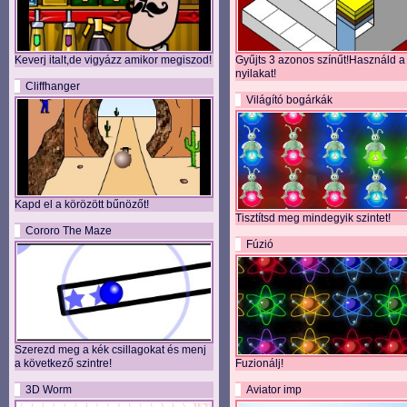
Keverj italt,de vigyázz amikor megiszod!
Gyűjts 3 azonos színűt!Használd a
nyilakat!
Cliffhanger
Világító bogárkák
Kapd el a körözött bűnözőt!
Tisztítsd meg mindegyik szintet!
Cororo The Maze
Fúzió
Szerezd meg a kék csillagokat és menj
a következő szintre!
Fuzionálj!
3D Worm
Aviator imp